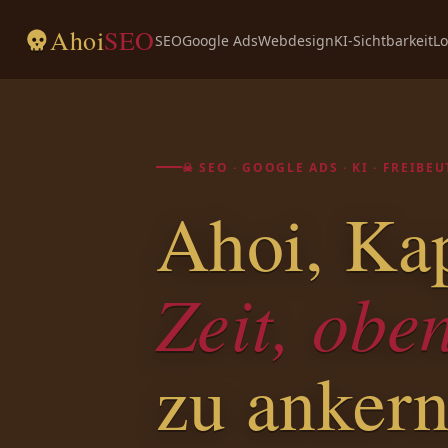
Ahoi
SEO
SEO
Google Ads
Webdesign
KI-Sichtbarkeit
Lo
☠ SEO · GOOGLE ADS · KI · FREIB
Ahoi, Kap
Zeit, obe
zu ankern