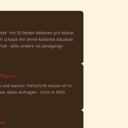
kete" mit 50 festen Aktionen pro Monat
ch schaue mir deine konkrete Situation
hat - alles andere ist Landgangs-
 Wasser
e und warum. Fortschritt messe ich in
vor allem Anfragen - nicht in PDFs
pen