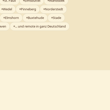
St. Pauli
Eimsbüttel
Wandsbek
Wedel
Pinneberg
Norderstedt
Elmshorn
Buxtehude
Stade
aven
... und remote in ganz Deutschland