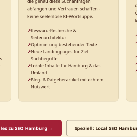
die genau diese Suchanfragen
d
abfangen und Vertrauen schaffen -
keine seelenlose KI-Wortsuppe.
Keyword-Recherche &
Seitenarchitektur
Optimierung bestehender Texte
Neue Landingpages für Ziel-
s
Suchbegriffe
r
Lokale Inhalte für Hamburg & das
Umland
Blog- & Ratgeberartikel mit echtem
Nutzwert
lles zu SEO Hamburg →
Speziell: Local SEO Hambu