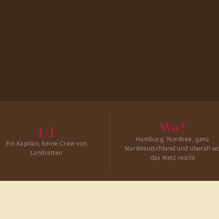
Wo?
1:1
Hamburg, Nordsee, ganz
Ein Kapitän, keine Crew von
Norddeutschland und überall w
Landratten
das Netz reicht