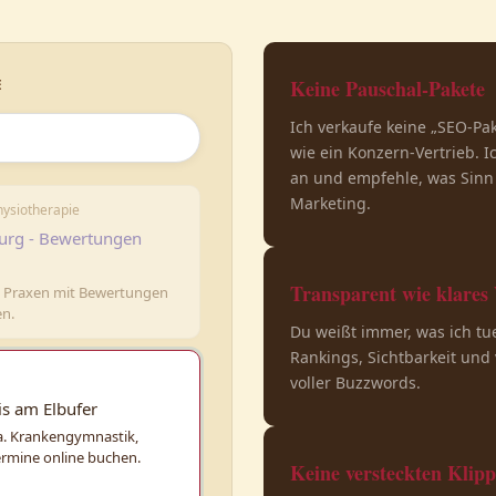
Keine Pauschal-Pakete
E
Ich verkaufe keine „SEO-Pa
wie ein Konzern-Vertrieb. I
an und empfehle, was Sinn 
Marketing.
hysiotherapie
urg - Bewertungen
Transparent wie klares
0 Praxen mit Bewertungen
en.
Du weißt immer, was ich tu
Rankings, Sichtbarkeit und 
voller Buzzwords.
is am Elbufer
a. Krankengymnastik,
ermine online buchen.
Keine versteckten Klip