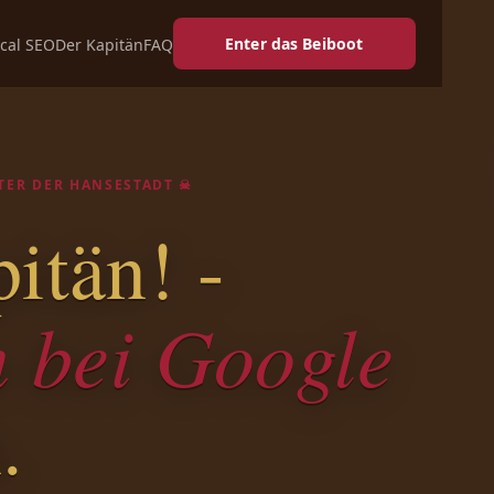
Enter das Beiboot
cal SEO
Der Kapitän
FAQ
EUTER DER HANSESTADT ☠
itän! -
n bei Google
.