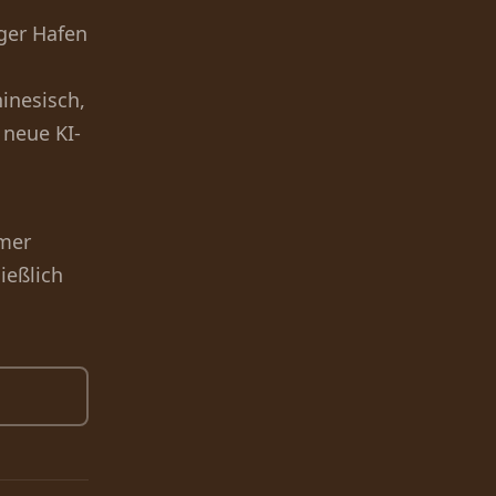
ger Hafen
inesisch,
neue KI-
mmer
ießlich