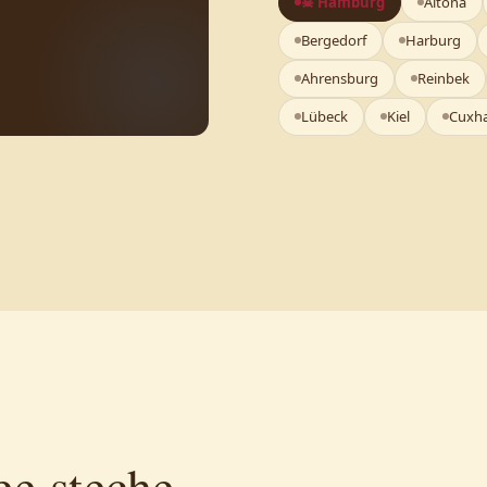
☠ Hamburg
Altona
Bergedorf
Harburg
Ahrensburg
Reinbek
Lübeck
Kiel
Cuxh
e steche.