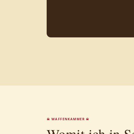
☠ WAFFENKAMMER ☠
Womit ich in Se